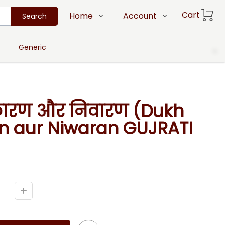
Cart
Home
Account
Search
Shop
Login
Generic
Donate Now
Register
About Us
Track Order
Contact Us
, कारण और निवारण (Dukh
FAQs
n aur Niwaran GUJRATI