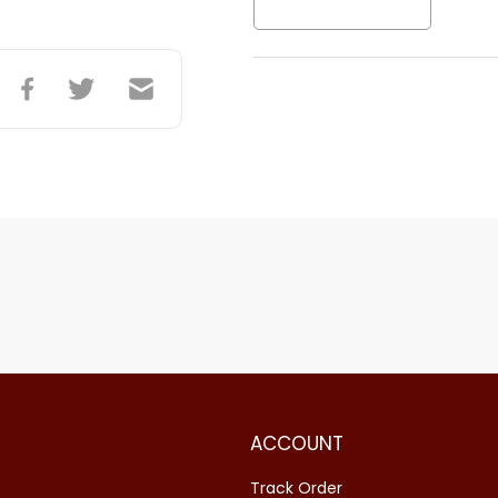
Write a Review
ACCOUNT
Track Order